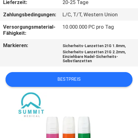
Lieferzeit:
20-25 Tage
AUSFLUG
Zahlungsbedingungen:
L/C, T/T, Western Union
QUALITÄTSKONTROLLE
Versorgungsmaterial-
10.000.000 PC pro Tag
Fähigkeit:
TRETEN
Markieren:
,
Sicherheits-Lanzetten 21G 1.8mm
,
SIE
Sicherheits-Lanzetten 21G 2.2mm
Einziehbare Nadel-Sicherheits-
Selbstlanzetten
MIT
UNS
BESTPREIS
IN
VERBINDUNG
NACHRICHTEN
FÄLLE