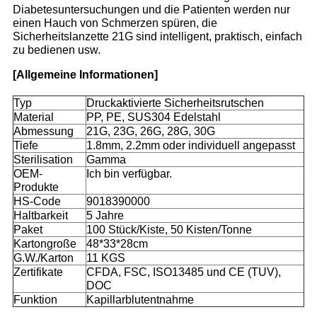
Diabetesuntersuchungen und die Patienten werden nur
einen Hauch von Schmerzen spüren, die
Sicherheitslanzette 21G sind intelligent, praktisch, einfach
zu bedienen usw.
[Allgemeine Informationen]
Typ
Druckaktivierte Sicherheitsrutschen
Material
PP, PE, SUS304 Edelstahl
Abmessung
21G, 23G, 26G, 28G, 30G
Tiefe
1.8mm, 2.2mm oder individuell angepasst
Sterilisation
Gamma
OEM-
Ich bin verfügbar.
Produkte
HS-Code
9018390000
Haltbarkeit
5 Jahre
Paket
100 Stück/Kiste, 50 Kisten/Tonne
Kartongroße
48*33*28cm
G.W./Karton
11 KGS
Zertifikate
CFDA, FSC, ISO13485 und CE (TUV),
DOC
Funktion
Kapillarblutentnahme