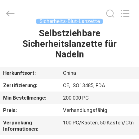
Suzhou
Summit
Medical
Co.,
Ltd.
Sicherheits-Blut-Lanzette
All
Rights
Reserved.
Selbstziehbare
HAUS
Sicherheitslanzette für
PRODUKTE
Nadeln
VR
Herkunftsort:
China
SHOW
Zertifizierung:
CE, ISO13485, FDA
Min Bestellmenge:
200.000 PC
ÜBER
Preis:
Verhandlungsfähig
UNS
Verpackung
100 PC/Kasten, 50 Kästen/Ctn
Informationen:
FABRIK-