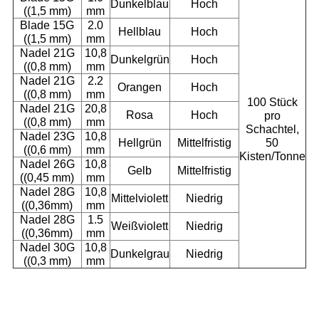
Dunkelblau
Hoch
((1,5 mm)
mm
Blade 15G
2.0
Hellblau
Hoch
((1,5 mm)
mm
Nadel 21G
10,8
Dunkelgrün
Hoch
((0,8 mm)
mm
Nadel 21G
2.2
Orangen
Hoch
((0,8 mm)
mm
100 Stück
Nadel 21G
20,8
Rosa
Hoch
pro
((0,8 mm)
mm
Schachtel,
Nadel 23G
10,8
Hellgrün
Mittelfristig
50
((0,6 mm)
mm
Kisten/Tonne
Nadel 26G
10,8
Gelb
Mittelfristig
((0,45 mm)
mm
Nadel 28G
10,8
Mittelviolett
Niedrig
((0,36mm)
mm
Nadel 28G
1.5
Weißviolett
Niedrig
((0,36mm)
mm
Nadel 30G
10,8
Dunkelgrau
Niedrig
((0,3 mm)
mm