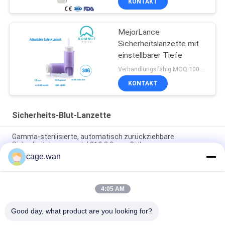
KONTAKT
MejorLance
Sicherheitslanzette mit
einstellbarer Tiefe
Verhandlungsfähig MOQ:100.000 PC
KONTAKT
Sicherheits-Blut-Lanzette
Gamma-sterilisierte, automatisch zurückziehbare
Sicherheitslanzennadel 21G 2,2 mm Gelb
cage.wan
Tiefe der Druckknopf-Sicherheits-Lanzetten-21G der Nadel-
1.8mm für schnellen Test
4:05 AM
Justierbare Nadel der Tiefen-Sicherheits-Lanzetten-28G mit
3 Tiefen von 1.2mm 1.4mm 1.8mm
Good day, what product are you looking for?