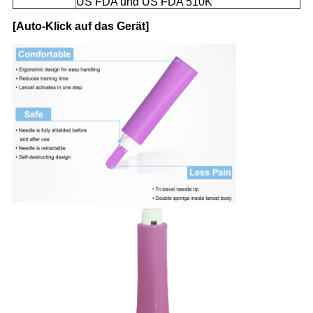
US FDA und US FDA 510K
[Auto-Klick auf das Gerät]