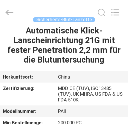
Suzhou
Summit
Medical
Co.,
Ltd.
Sicherheits-Blut-Lanzette
All
Rights
Reserved.
Automatische Klick-
HAUS
Lanscheinrichtung 21G mit
PRODUKTE
fester Penetration 2,2 mm für
die Blutuntersuchung
VR
SHOW
Herkunftsort:
China
Zertifizierung:
MDD CE (TUV), ISO13485
ÜBER
(TUV), UK MHRA, US FDA & US
FDA 510K
UNS
Modellnummer:
PAII
FABRIK-
Min Bestellmenge:
200.000 PC