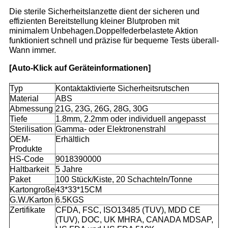
Die sterile Sicherheitslanzette dient der sicheren und
effizienten Bereitstellung kleiner Blutproben mit
minimalem Unbehagen.Doppelfederbelastete Aktion
funktioniert schnell und präzise für bequeme Tests überall-
Wann immer.
[Auto-Klick auf Geräteinformationen]
Typ
Kontaktaktivierte Sicherheitsrutschen
Material
ABS
Abmessung
21G, 23G, 26G, 28G, 30G
Tiefe
1.8mm, 2.2mm oder individuell angepasst
Sterilisation
Gamma- oder Elektronenstrahl
OEM-
Erhältlich
Produkte
HS-Code
9018390000
Haltbarkeit
5 Jahre
Paket
100 Stück/Kiste, 20 Schachteln/Tonne
Kartongroße
43*33*15CM
G.W./Karton
6.5KGS
Zertifikate
CFDA, FSC, ISO13485 (TUV), MDD CE
(TUV), DOC, UK MHRA, CANADA MDSAP,