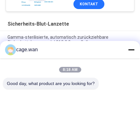
KONTAKT
Sicherheits-Blut-Lanzette
Gamma-sterilisierte, automatisch zurückziehbare
Sicherheitslanzennadel 21G 2,2 mm Gelb
cage.wan
Tiefe der Druckknopf-Sicherheits-Lanzetten-21G der Nadel-
1.8mm für schnellen Test
8:18 AM
Justierbare Nadel der Tiefen-Sicherheits-Lanzetten-28G mit
3 Tiefen von 1.2mm 1.4mm 1.8mm
Good day, what product are you looking for?
Beliebte Kategorien
Alle
Sicherheits-Blut-
Torsions-Blut-
Lanzette
Lanzette
Blut-Lanzetten-Stift
Insulin Pen Needle