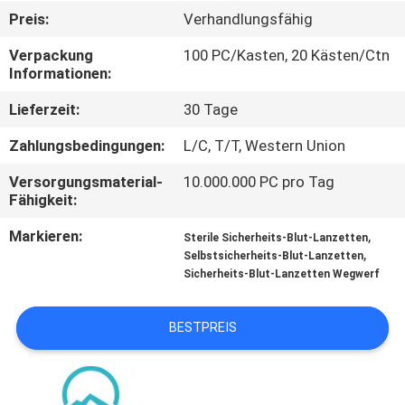
AUSFLUG
Preis:
Verhandlungsfähig
Verpackung
100 PC/Kasten, 20 Kästen/Ctn
QUALITÄTSKONTROLLE
Informationen:
Lieferzeit:
30 Tage
TRETEN
Zahlungsbedingungen:
L/C, T/T, Western Union
SIE
Versorgungsmaterial-
10.000.000 PC pro Tag
MIT
Fähigkeit:
UNS
Markieren:
,
Sterile Sicherheits-Blut-Lanzetten
IN
,
Selbstsicherheits-Blut-Lanzetten
Sicherheits-Blut-Lanzetten Wegwerf
VERBINDUNG
BESTPREIS
NACHRICHTEN
FÄLLE