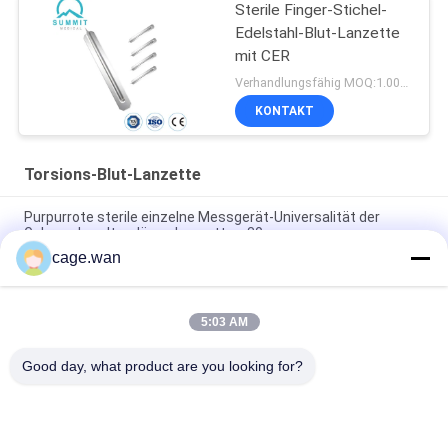
Sterile Finger-Stichel-
Edelstahl-Blut-Lanzette
mit CER
Verhandlungsfähig MOQ:1.000.000 PCS
KONTAKT
Torsions-Blut-Lanzette
Purpurrote sterile einzelne Messgerät-Universalität der
Gebrauchs-ultra dünne Lanzetten-30
cage.wan
Torsions-Spitzenlanzette der Größen-30G für Lancing Gerät-
transparentes Blau
5:03 AM
Medizinische Wegwerftorsions-Blut-Lanzette für Blut-
Probenahme
Good day, what product are you looking for?
Beliebte Kategorien
Alle