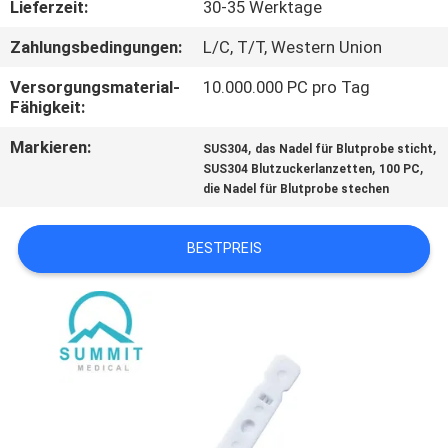
Lieferzeit:
30-35 Werktage
AUSFLUG
Zahlungsbedingungen:
L/C, T/T, Western Union
QUALITÄTSKONTROLLE
Versorgungsmaterial-
10.000.000 PC pro Tag
Fähigkeit:
TRETEN
Markieren:
,
,
SUS304
das Nadel für Blutprobe sticht
,
,
SIE
SUS304 Blutzuckerlanzetten
100 PC
die Nadel für Blutprobe stechen
MIT
UNS
BESTPREIS
IN
VERBINDUNG
NACHRICHTEN
FÄLLE