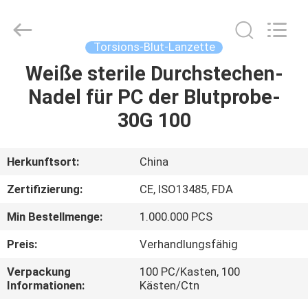
Suzhou
Summit
Medical
Co.,
Ltd.
Torsions-Blut-Lanzette
All
Rights
Reserved.
Weiße sterile Durchstechen-
HAUS
Nadel für PC der Blutprobe-
PRODUKTE
30G 100
VR
Herkunftsort:
China
SHOW
Zertifizierung:
CE, ISO13485, FDA
Min Bestellmenge:
1.000.000 PCS
ÜBER
Preis:
Verhandlungsfähig
UNS
Verpackung
100 PC/Kasten, 100
Informationen:
Kästen/Ctn
FABRIK-