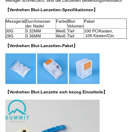
Weniger schmerzlich, sind die Lanzetten bedienungsfreundlich.
【Verdrehen Blut-Lanzetten-Spezifikationen】
Messgerät
Durchmesser
Farbe
Blut-
Paket
der Nadel
Volumen
30G
0.32MM
Weiß
Tief
100 PC/Kasten,
100 Kästen/Ctn
28G
0.36MM
Weiß
Tief
【Verdrehen Blut-Lanzetten-Paket】
【Verdrehen Blut-Lanzette sich bezog Einzelteile】