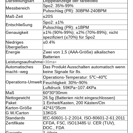
Darstellungsart
Doppelanzeige der farbeoled
Spo2: 35%-99%
Messbereich
Pulsschlag (PR):
30BPM-240BPM
Maß-Zeit
≤20S
Spo2: ±1%
Entschließung
Pulsschlag (PR): ±1BPM
Genauigkeit
±1% (90%-99%);
±2%
(70%-89%); nicht
spezifiziert (≤70%) für Spo2
Niedriges
≤0.4%
Übergießen
Energie
Zwei von 1,5 (AAA-Größe) alkalischen
Batterien
Leistungsaufnahme
<30ma>
Automatisches
Das Produkt Ausschalten automatisch wenn
macht--weg
keine Signale für 8s.
Operations-Temperatur: 5℃~40℃
Operations-Umwelt
Feuchtigkeit: 30%~90%
Luftdruck: 59KPa~107.4KPa
Maß
60*30*30mm
Nettogewicht
26.5g (Batterien nicht eingeschlossen)
Paket
1 Einheit/Kasten, 200 Kästen/Ctn
Karton-Größe
42*41*35cm
G.W./Carton
13KGS
Standards
IEC-60601-1-2:2014, ISO-80601-2-61:2011
Zertifikate
CFDA, FSC, ISO13485 U. CER (TUV),
DOC., FDA
Garantie
1-jährig