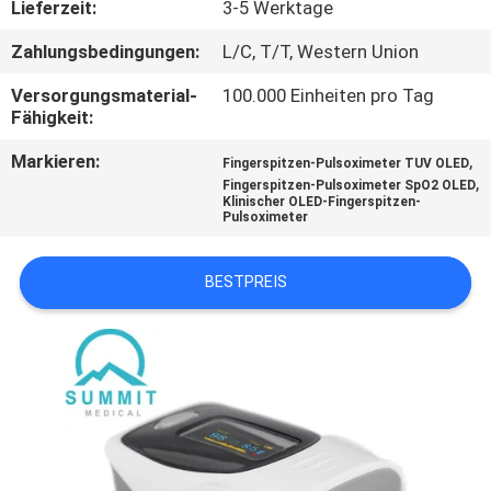
Lieferzeit:
3-5 Werktage
AUSFLUG
Zahlungsbedingungen:
L/C, T/T, Western Union
QUALITÄTSKONTROLLE
Versorgungsmaterial-
100.000 Einheiten pro Tag
Fähigkeit:
TRETEN
Markieren:
,
Fingerspitzen-Pulsoximeter TUV OLED
,
SIE
Fingerspitzen-Pulsoximeter SpO2 OLED
Klinischer OLED-Fingerspitzen-
Pulsoximeter
MIT
UNS
BESTPREIS
IN
VERBINDUNG
NACHRICHTEN
FÄLLE