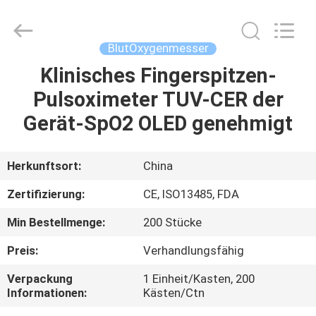
Suzhou
Summit
Medical
Co.,
Ltd.
BlutOxygenmesser
All
Rights
Reserved.
Klinisches Fingerspitzen-
HAUS
Pulsoximeter TUV-CER der
PRODUKTE
Gerät-SpO2 OLED genehmigt
VR
Herkunftsort:
China
SHOW
Zertifizierung:
CE, ISO13485, FDA
Min Bestellmenge:
200 Stücke
ÜBER
Preis:
Verhandlungsfähig
UNS
Verpackung
1 Einheit/Kasten, 200
Informationen:
Kästen/Ctn
FABRIK-