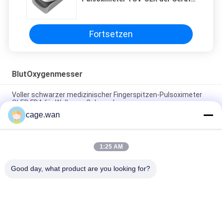
SpO2 OLED genehmigt
Fortsetzen
BlutOxygenmesser
Voller schwarzer medizinischer Fingerspitzen-Pulsoximeter
OLED FDA für Wellness-Gebrauch
cage.wan
Digitalanzeigen-Blut-Sauerstoff-Sättigungs-Monitor CER
OLED
1:25 AM
OLED-Oximetrie-tragbarer Fingerspitzen-Pulsoximeter-
Sauerstoff-Sättigungs-Monitor
Good day, what product are you looking for?
Beliebte Kategorien
Alle
Sicherheits-Blut-
Torsions-Blut-