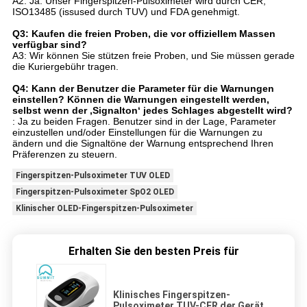
A2: Ja. Unser Fingerspitzen-Pulsoximeter wird durch CER,
ISO13485 (issused durch TUV) und FDA genehmigt.
Q3: Kaufen die freien Proben, die vor offiziellem Massen
verfügbar sind?
A3: Wir können Sie stützen freie Proben, und Sie müssen gerade
die Kuriergebühr tragen.
Q4:
Kann der Benutzer die Parameter für die Warnungen
einstellen? Können die Warnungen eingestellt werden,
selbst wenn der ‚Signalton‘ jedes Schlages abgestellt wird?
: Ja zu beiden Fragen. Benutzer sind in der Lage, Parameter
einzustellen und/oder Einstellungen für die Warnungen zu
ändern und die Signaltöne der Warnung entsprechend Ihren
Präferenzen zu steuern.
Fingerspitzen-Pulsoximeter TUV OLED
Fingerspitzen-Pulsoximeter SpO2 OLED
Klinischer OLED-Fingerspitzen-Pulsoximeter
Erhalten Sie den besten Preis für
Klinisches Fingerspitzen-
Pulsoximeter TUV-CER der Gerät-