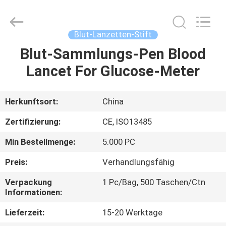
Suzhou
Summit
Medical
Co.,
Ltd.
Blut-Lanzetten-Stift
All
Rights
Reserved.
Blut-Sammlungs-Pen Blood
HAUS
Lancet For Glucose-Meter
PRODUKTE
Herkunftsort:
China
VR
Zertifizierung:
CE, ISO13485
SHOW
Min Bestellmenge:
5.000 PC
Preis:
Verhandlungsfähig
ÜBER
UNS
Verpackung
1 Pc/Bag, 500 Taschen/Ctn
Informationen:
Lieferzeit:
15-20 Werktage
FABRIK-