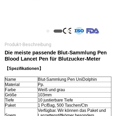
SITEMAP
PRIVACY
POLICY
Produkt-Beschreibung
Die meiste passende Blut-Sammlung Pen
Blood Lancet Pen für Blutzucker-Meter
【Spezifikationen】
Name
Blut-Sammlung Pen UniDolphin
Material
Pp.
Farbe
Weiß und grau
Größe
103mm
Tiefe
10 justierbare Tiefe
Paket
1 Pc/Bag, 500 Taschen/Ctn
Verfügbar. Wir können das Paket und
Soem
Lanzettenstiftkörper besonders