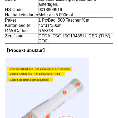
anfertigen.
HS-Code
9018909919
Haltbarkeitsdauer
Mehr als 5.000mal
Paket
1 Pc/Bag, 500 Taschen/Ctn
Karton-Größe
45*31*30cm
G.W./Carton
6.5KGS
Zertifikate
CFDA, FSC, ISO13485 U. CER (TUV),
DOC.
【Produkt-Struktur】