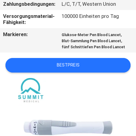
AUSFLUG
Zahlungsbedingungen:
L/C, T/T, Western Union
Versorgungsmaterial-
100000 Einheiten pro Tag
QUALITÄTSKONTROLLE
Fähigkeit:
Markieren:
,
Glukose-Meter Pen Blood Lancet
,
TRETEN
Blut-Sammlung Pen Blood Lancet
fünf Schnittiefen Pen Blood Lancet
SIE
MIT
BESTPREIS
UNS
IN
VERBINDUNG
NACHRICHTEN
FÄLLE