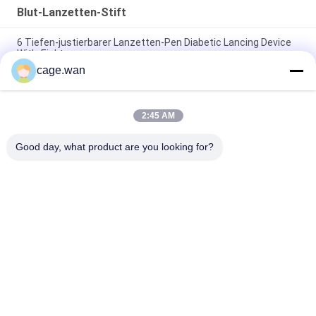
Blut-Lanzetten-Stift
6 Tiefen-justierbarer Lanzetten-Pen Diabetic Lancing Device
With-Ejektor
cage.wan
Painfree Technologie Sicherheits-Blut-Lanzetten-Pen
Adjustable Lancing Device Withs
2:45 AM
10 Schnittiefe-automatische Lancing Gerät-Blut-Lanzette
Pen With Ejector
Good day, what product are you looking for?
Beliebte Kategorien
Alle
Sicherheits-Blut-
Torsions-Blut-
Lanzette
Lanzette
Blut-Lanzetten-Stift
Insulin Pen Needle
Blut-
Chirurgische 
Beispielsammlungs-
Skalpellklinge