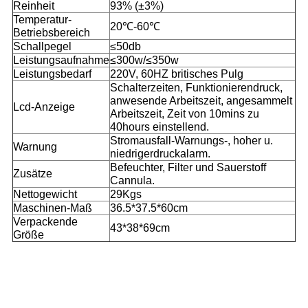
Reinheit
93% (±3%)
Temperatur-
20℃-60℃
Betriebsbereich
Schallpegel
≤50db
Leistungsaufnahme
≤300w/≤350w
Leistungsbedarf
220V, 60HZ britisches Pulg
Schalterzeiten, Funktionierendruck,
anwesende Arbeitszeit, angesammelt
Lcd-Anzeige
Arbeitszeit, Zeit von 10mins zu
40hours einstellend.
Stromausfall-Warnungs-, hoher u.
Warnung
niedrigerdruckalarm.
Befeuchter, Filter und Sauerstoff
Zusätze
Cannula.
Nettogewicht
29Kgs
Maschinen-Maß
36.5*37.5*60cm
Verpackende
43*38*69cm
Größe