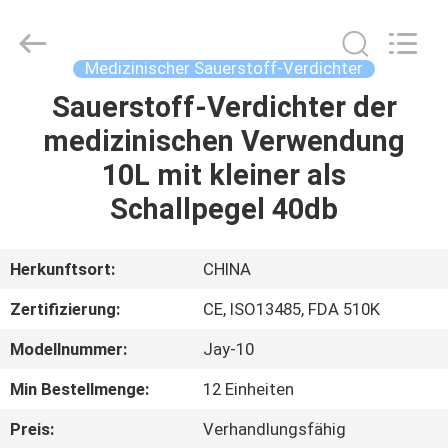
Suzhou
Summit
Medical
Co.,
Ltd.
Medizinischer Sauerstoff-Verdichter
All
Rights
Reserved.
Sauerstoff-Verdichter der
HAUS
medizinischen Verwendung
PRODUKTE
10L mit kleiner als
Schallpegel 40db
VR
SHOW
Herkunftsort:
CHINA
Zertifizierung:
CE, ISO13485, FDA 510K
ÜBER
Modellnummer:
Jay-10
UNS
Min Bestellmenge:
12 Einheiten
FABRIK-
Preis:
Verhandlungsfähig