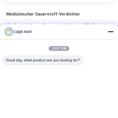
Medizinischer Sauerstoff-Verdichter
Mini Portable Oxygen Concentrator 3 Liter mit 93% Reinheit
cage.wan
Doppelfluss-Sauerstoff-Verdichter 5 Liter mit Reinheit 93±3%
medizinischer/Hauptgebrauch
12:57 AM
0.5 - justierbare medizinische Mini Portable Oxygen
Concentrator For Reise 5L Ausgangs
Good day, what product are you looking for?
Beliebte Kategorien
Alle
Sicherheits-Blut-
Torsions-Blut-
Lanzette
Lanzette
Blut-Lanzetten-Stift
Insulin Pen Needle
Blut-
Chirurgische 