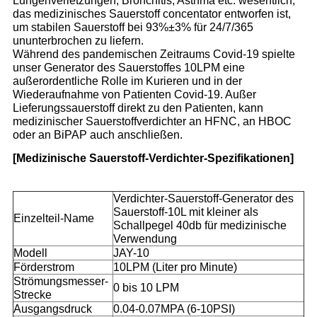
Lungenverletzungen, Bronchitis, Asthma etc. wesentlich,
das medizinisches Sauerstoff concentator entworfen ist,
um stabilen Sauerstoff bei 93%±3% für 24/7/365
ununterbrochen zu liefern.
Während des pandemischen Zeitraums Covid-19 spielte
unser Generator des Sauerstoffes 10LPM eine
außerordentliche Rolle im Kurieren und in der
Wiederaufnahme von Patienten Covid-19. Außer
Lieferungssauerstoff direkt zu den Patienten, kann
medizinischer Sauerstoffverdichter an HFNC, an HBOC
oder an BiPAP auch anschließen.
[Medizinische Sauerstoff-Verdichter-Spezifikationen]
Verdichter-Sauerstoff-Generator des
Sauerstoff-10L mit kleiner als
Einzelteil-Name
Schallpegel 40db für medizinische
Verwendung
Modell
JAY-10
Förderstrom
10LPM (Liter pro Minute)
Strömungsmesser-
0 bis 10 LPM
Strecke
Ausgangsdruck
0.04-0.07MPA (6-10PSI)