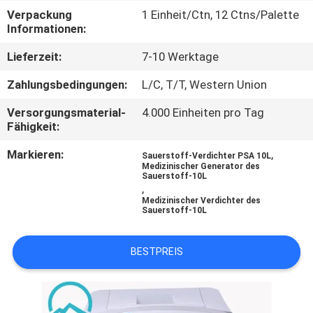
AUSFLUG
Verpackung
1 Einheit/Ctn, 12 Ctns/Palette
Informationen:
QUALITÄTSKONTROLLE
Lieferzeit:
7-10 Werktage
Zahlungsbedingungen:
L/C, T/T, Western Union
TRETEN
Versorgungsmaterial-
4.000 Einheiten pro Tag
SIE
Fähigkeit:
MIT
Markieren:
,
Sauerstoff-Verdichter PSA 10L
UNS
Medizinischer Generator des
Sauerstoff-10L
,
IN
Medizinischer Verdichter des
Sauerstoff-10L
VERBINDUNG
BESTPREIS
NACHRICHTEN
FÄLLE