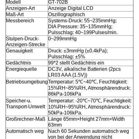
Modell
GT-702B
Anzeigen-Art
Anzeige Digital LCD
Maß-Art
Oszillographisch
Messbereich
Systems-Druck: 55~235mmHg;
DIA Pressure: 35~135mmHg;
Pulsschlag: 40~199Pulses/min.
Stulpen-Druck-
0~299mmHg
Anzeigen-Strecke
Genauigkeit
Druck: ±3mmHg (±0.4kPa);
Pulsschlag: ±5%
Gedächtnis
99*2 stellt Gedächtnis ein
Energiequelle
DC3V, alkalische Batterien (2pcs
LR03 AAA (1.5V))
Betriebsumgebung
Temperatur: 5℃~40℃, Feuchtigkeit:
15%RH~85%RH, Atmosphärendruck:
86kPa-106kPa
Speicher-u.
Temperatur: -20℃~70℃, Feuchtigkeit:
Transport-Umwelt
10%RH~95%RH, Atmosphärendruck:
50kPa-106kPa.
Großrechner-Maß
Länge 65mm×Height 27mm×Width
63mm
Automatisch weg
Nach 60 Sekunden automatisch weg
von bei der Anwendung nicht