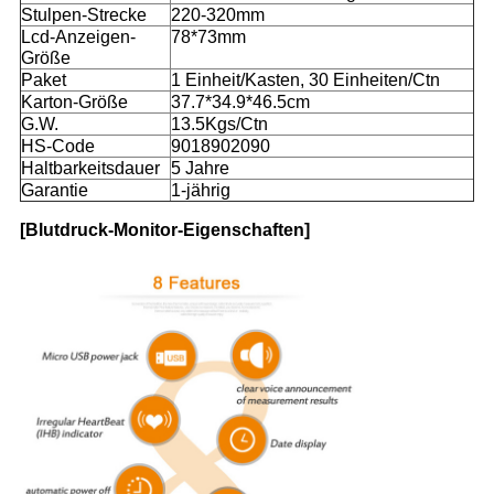
Stulpen-Strecke
220-320mm
Lcd-Anzeigen-
78*73mm
Größe
Paket
1 Einheit/Kasten, 30 Einheiten/Ctn
Karton-Größe
37.7*34.9*46.5cm
G.W.
13.5Kgs/Ctn
HS-Code
9018902090
Haltbarkeitsdauer
5 Jahre
Garantie
1-jährig
[Blutdruck-Monitor-Eigenschaften]