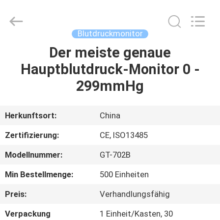
Suzhou
Summit
Medical
Co.,
Ltd.
Blutdruckmonitor
All
Rights
Reserved.
Der meiste genaue
HAUS
Hauptblutdruck-Monitor 0 -
PRODUKTE
299mmHg
VR
Herkunftsort:
China
SHOW
Zertifizierung:
CE, ISO13485
Modellnummer:
GT-702B
ÜBER
Min Bestellmenge:
500 Einheiten
UNS
Preis:
Verhandlungsfähig
FABRIK-
Verpackung
1 Einheit/Kasten, 30