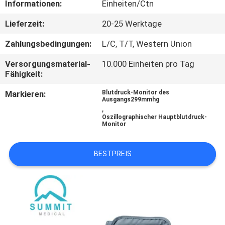
Informationen:
Einheiten/Ctn
AUSFLUG
Lieferzeit:
20-25 Werktage
QUALITÄTSKONTROLLE
Zahlungsbedingungen:
L/C, T/T, Western Union
Versorgungsmaterial-
10.000 Einheiten pro Tag
TRETEN
Fähigkeit:
SIE
Markieren:
Blutdruck-Monitor des
Ausgangs299mmhg
MIT
,
Oszillographischer Hauptblutdruck-
UNS
Monitor
IN
VERBINDUNG
BESTPREIS
NACHRICHTEN
FÄLLE