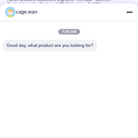
Gedächtnis des Stulpen-LCD-Bildschirm-2x120
cage.wan
Arm-Art elektronischer Blutdruck-Monitor mit Stulpe 8,8" -
12,6“ Gedächtnis 198
7:09 AM
Hauptblutdruck-Maschinen-Oberarm mit großer Stulpe
220mm - 320mm
Good day, what product are you looking for?
Beliebte Kategorien
Alle
Sicherheits-Blut-
Torsions-Blut-
Lanzette
Lanzette
Blut-Lanzetten-Stift
Insulin Pen Needle
Blut-
Chirurgische 
Beispielsammlungs-
Skalpellklinge
Rohr
BlutOxygenmesser
Blutdruckmonitor