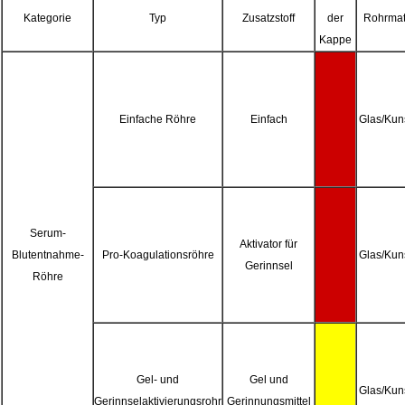
Kategorie
Typ
Zusatzstoff
der
Rohrmat
Kappe
Einfache Röhre
Einfach
Glas/Kuns
Serum-
Aktivator für
Blutentnahme-
Pro-Koagulationsröhre
Glas/Kuns
Gerinnsel
Röhre
Gel- und
Gel und
Glas/Kuns
Gerinnselaktivierungsrohr
Gerinnungsmittel