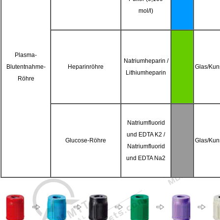
mol/l)
Plasma-
Natriumheparin /
Blutentnahme-
Heparinröhre
Glas/Kuns
Lithiumheparin
Röhre
Natriumfluorid
und EDTA K2 /
Glucose-Röhre
Glas/Kuns
Natriumfluorid
und EDTA Na2