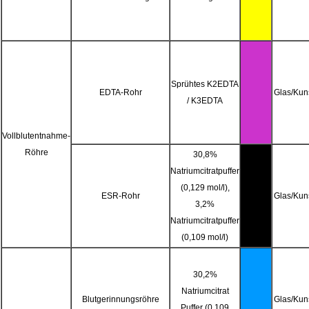
Sprühtes K2EDTA
EDTA-Rohr
Glas/Kuns
/ K3EDTA
Vollblutentnahme-
Röhre
30,8%
Natriumcitratpuffer
(0,129 mol/l),
ESR-Rohr
Glas/Kuns
3,2%
Natriumcitratpuffer
(0,109 mol/l)
30,2%
Natriumcitrat
Blutgerinnungsröhre
Glas/Kuns
Puffer (0,109