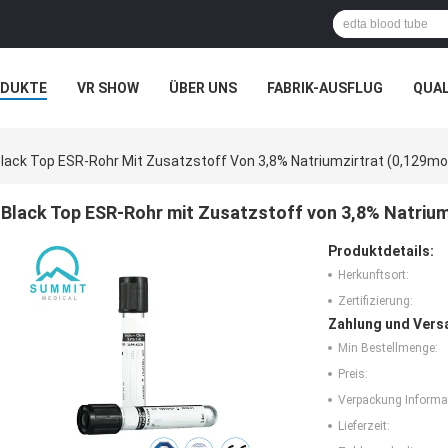
ODUKTE
VR SHOW
ÜBER UNS
FABRIK-AUSFLUG
QUA
N
FÄLLE
lack Top ESR-Rohr Mit Zusatzstoff Von 3,8% Natriumzirtrat (0,129mo
Black Top ESR-Rohr mit Zusatzstoff von 3,8% Natrium
Produktdetails:
Herkunftsort:
Zertifizierung:
Zahlung und Vers
Min Bestellmenge:
Preis:
Verpackung Informa
Lieferzeit: