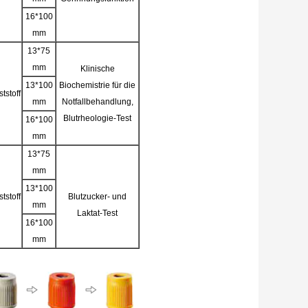
16*100
mm
13*75
mm
Klinische
13*100
Biochemistrie für die
tstoff
mm
Notfallbehandlung,
Blutrheologie-Test
16*100
mm
13*75
mm
13*100
tstoff
Blutzucker- und
mm
Laktat-Test
16*100
mm