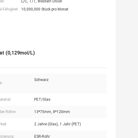
en:
L/C, T/T, Western Union
-Fähigkeit:
10,000,000 Stück pro Monat
at (0,129mol/L)
Schwarz
P:
terial:
PET/Glas
der Röhre:
13*75mm, 8*120mm
keit:
2 Jahre (Glas), 1 Jahr (PET)
izierung:
ESR-Rohr