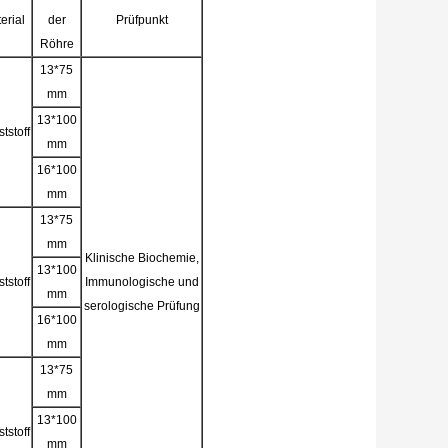
erial
der
Prüfpunkt
Röhre
13*75
mm
13*100
tstoff
mm
16*100
mm
13*75
mm
Klinische Biochemie,
13*100
tstoff
Immunologische und
mm
serologische Prüfung
16*100
mm
13*75
mm
13*100
tstoff
mm