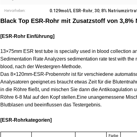
0.129mol/L ESR-Rohr
30
8% Natriumzirtra
Hervorheben:
,
,
Black Top ESR-Rohr mit Zusatzstoff von 3,8% N
[ESR-Rohr Einführung]
13×75mm ESR test tube is specially used in blood collection a
Sedimentation Rate Analyzers sedimentation rate test with the mi
blood, nach der Westergren-Methode.
Das 8×120mm-ESR-Probenrohr ist für verschiedene automatisc
Analysatoren geeignet.es braucht etwas Zeit für die Blutentnah
in die Röhre fließt, und mischen Sie dann die Antikoagulation u
Röhre 6-8 Mal auf den Kopf stellen.Eine unangemessene Misc
Blutblasen und beeinflussen das Testergebnis.
[ESR-Rohrkategorien]
Farbe