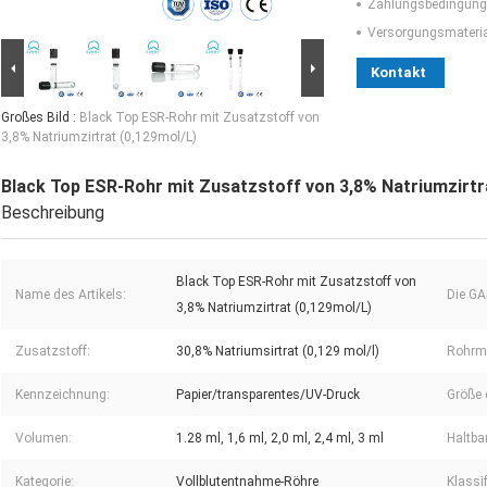
Zahlungsbedingung
Versorgungsmaterial
Kontakt
Großes Bild :
Black Top ESR-Rohr mit Zusatzstoff von
3,8% Natriumzirtrat (0,129mol/L)
Black Top ESR-Rohr mit Zusatzstoff von 3,8% Natriumzirtr
Beschreibung
Black Top ESR-Rohr mit Zusatzstoff von
Name des Artikels:
Die GA
3,8% Natriumzirtrat (0,129mol/L)
Zusatzstoff:
30,8% Natriumsirtrat (0,129 mol/l)
Rohrma
Kennzeichnung:
Papier/transparentes/UV-Druck
Größe 
Volumen:
1.28 ml, 1,6 ml, 2,0 ml, 2,4 ml, 3 ml
Haltbar
Kategorie:
Vollblutentnahme-Röhre
Klassif