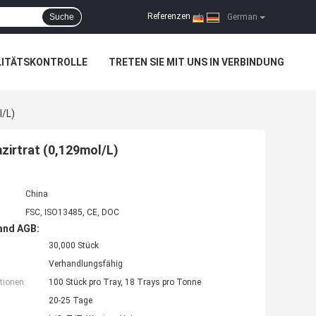
Referenzen
Suche
|
German
LITÄTSKONTROLLE
TRETEN SIE MIT UNS IN VERBINDUNG
l/L)
zirtrat (0,129mol/L)
China
FSC, ISO13485, CE, DOC
and AGB:
30,000 Stück
Verhandlungsfähig
tionen:
100 Stück pro Tray, 18 Trays pro Tonne
20-25 Tage