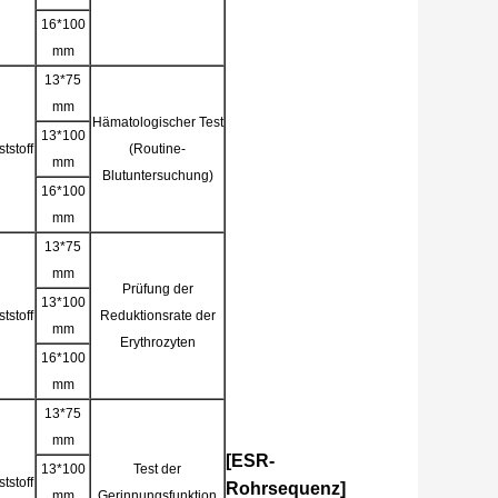
16*100
mm
13*75
mm
Hämatologischer Test
13*100
tstoff
(Routine-
mm
Blutuntersuchung)
16*100
mm
13*75
mm
Prüfung der
13*100
tstoff
Reduktionsrate der
mm
Erythrozyten
16*100
mm
13*75
mm
[ESR-
13*100
Test der
tstoff
Rohrsequenz]
mm
Gerinnungsfunktion